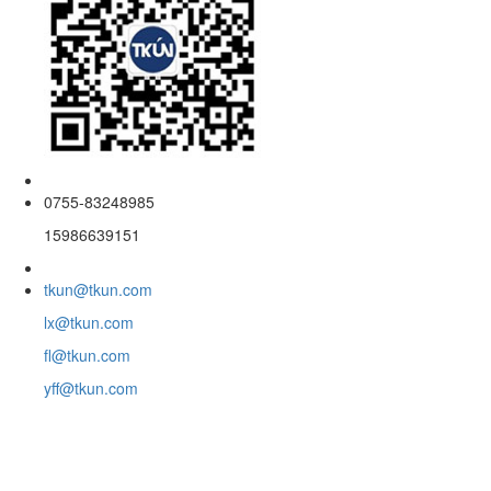
0755-83248985
15986639151
tkun@tkun.com
lx@tkun.com
fl@tkun.com
yff@tkun.com