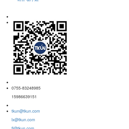
0755-83248985
15986639151
tkun@tkun.com
lx@tkun.com
fl@tkun.com