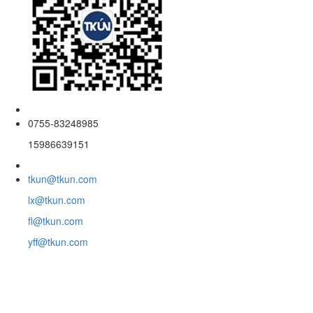
0755-83248985
15986639151
tkun@tkun.com
lx@tkun.com
fl@tkun.com
yff@tkun.com