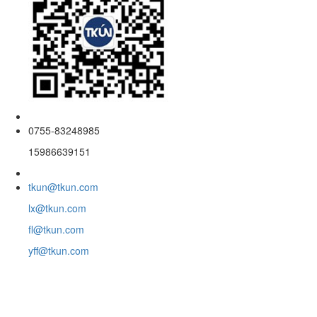
0755-83248985
15986639151
tkun@tkun.com
lx@tkun.com
fl@tkun.com
yff@tkun.com