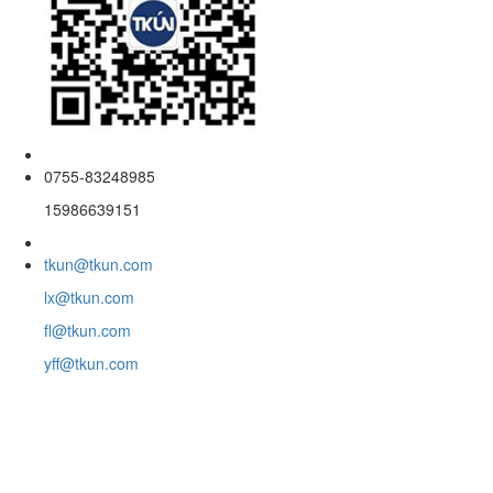
0755-83248985
15986639151
tkun@tkun.com
lx@tkun.com
fl@tkun.com
yff@tkun.com