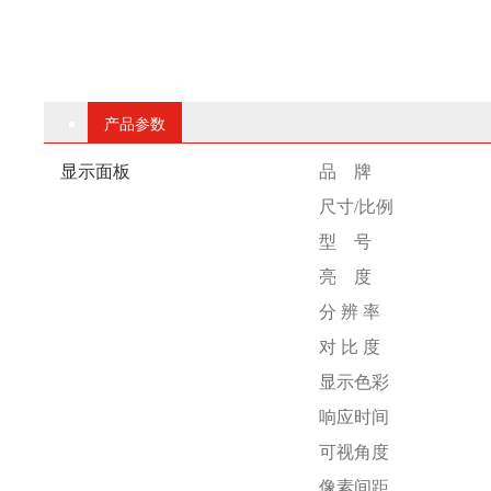
产品参数
显示面板
品
牌
尺寸
/比例
型
号
亮
度
分
辨
率
对
比
度
显示色彩
响应时间
可视角度
像素间距