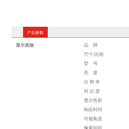
产品参数
显示面板
品
牌
尺寸
/比例
型
号
亮
度
分
辨
率
对
比
度
显示色彩
响应时间
可视角度
像素间距