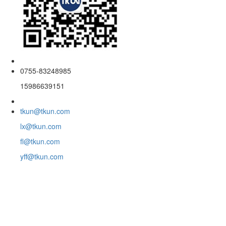
0755-83248985
15986639151
tkun@tkun.com
lx@tkun.com
fl@tkun.com
yff@tkun.com